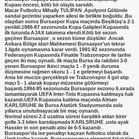
Kupası öncesi, kötü bir olayla sarsıldı.
Macar Futbolcu Mihaily TULİPAN ,Apolyont Gölünde
sandal gezintisi yaparken ailesi ile birlikte boğuldu .Bu
olaydan sonra Bursaspor Kupa maçında Beşiktaş'a 2-1
yenildi.1986-87 sezonunda Kupa Galipleri Kupasında
ilk turunda AJAX takımına elendi.Kötü bir sezon
geçiren Bursaspor , o sezon küme düştüler .Ancak
Ankara Bölge idari Mahkemesi Bursaspor'un tekrar
1.ligde oynamasına karar verdi. 1991-92 sezonunda
Federasyon Kupasında Finalde Trabzonspor ile tarihe
geçen iki maç oynadı. ilk maçta Bursa da rakibini 3-0
yenen Bursaspor ikinci maçta 1 - 0 yenik duruma
düşmesine rağmen skoru 1 - 1 e getirmeyi başardı.
Ama bir mucize gerçekleşti ve Trabzonspor 4 gol atıp
maçı 5 - 1 alarak kupayı müzesine götürmeyi
başardı.1994-95 sezonunda Bursaspor sezonu 6.sırada
tamamlayarak UEFA Inter-Toto Kupasına katılmaya hak
kazandı.UEFA Kupasına katılma maçında Alman
KARLSRUHE ile Bursa Atatürk Stadyumunda asla
yıllarca unutulmayacak bir maç oynandı.
Normal süresi 2-2 uzatma süresi karşılıklı atılan birer
golle 3-3 biten karsılaşmada KARLSRUHE ,usta ayak
Hassler in son penaltı atisi ile 6-5 kazandı .
Bursaspor'da ise penaltıyı kaçıran futbolcu olarak da
Ümit tarihe kazındı. Bursasporumuz elenmişti fakat tüm