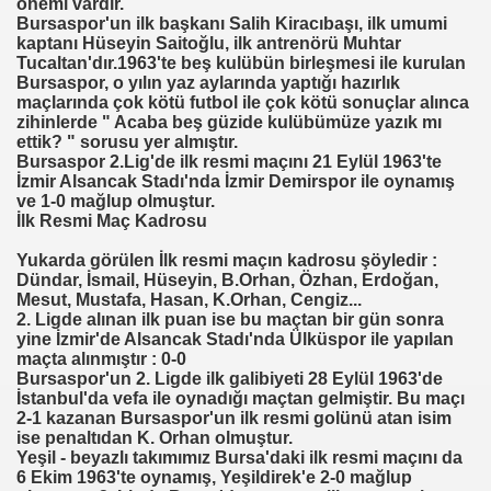
önemi vardır.
Bursaspor'un ilk başkanı Salih Kiracıbaşı, ilk umumi
kaptanı Hüseyin Saitoğlu, ilk antrenörü Muhtar
Tucaltan'dır.1963'te beş kulübün birleşmesi ile kurulan
Bursaspor, o yılın yaz aylarında yaptığı hazırlık
maçlarında çok kötü futbol ile çok kötü sonuçlar alınca
zihinlerde " Acaba beş güzide kulübümüze yazık mı
ettik? " sorusu yer almıştır.
Bursaspor 2.Lig'de ilk resmi maçını 21 Eylül 1963'te
İzmir Alsancak Stadı'nda İzmir Demirspor ile oynamış
ve 1-0 mağlup olmuştur.
İlk Resmi Maç Kadrosu
Yukarda görülen İlk resmi maçın kadrosu şöyledir :
Dündar, İsmail, Hüseyin, B.Orhan, Özhan, Erdoğan,
Mesut, Mustafa, Hasan, K.Orhan, Cengiz...
2. Ligde alınan ilk puan ise bu maçtan bir gün sonra
yine İzmir'de Alsancak Stadı'nda Ülküspor ile yapılan
maçta alınmıştır : 0-0
Bursaspor'un 2. Ligde ilk galibiyeti 28 Eylül 1963'de
İstanbul'da vefa ile oynadığı maçtan gelmiştir. Bu maçı
2-1 kazanan Bursaspor'un ilk resmi golünü atan isim
ise penaltıdan K. Orhan olmuştur.
Yeşil - beyazlı takımımız Bursa'daki ilk resmi maçını da
6 Ekim 1963'te oynamış, Yeşildirek'e 2-0 mağlup