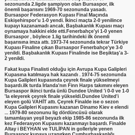
sezonunda 2.ligde şampiyon olan Bursaspor, ilk
önemli başarısını 1969-70 sezonunda yasadı.
Bursaspor Federasyon Kupası Final Maçında
Eskişehirspor'u 1-0 yendi. İkinci maçta 2-0 yenilince
kupayı kazanamadı ancak, Başbakanlık Kupası maçı
oynamaya hakkini elde etti.Fenerbahçe'yi 1-0 yenen
Bursaspor , böylece 1.lig tarihindeki ilk önemli
başarısına imza attı. 1973-74 sezonunda tekrar Türkiye
Kupası Finaline çıkan Bursaspor Fenerbahçe'ye 3-0
yenildi. Başbakanlık Kupası Finalinde ise Beşiktaş'a 3-
2 yenildi.
Fakat kupa Finalisti olduğu için Avrupa Kupa Galipleri
Kupasına katılmaya hak kazandı . 1974-75 sezonunda
Kupa Galipleri kupasında çeyrek finale yükselmeyi
başardı.ilk turda İrlanda'nın Finn Harps takımını eleyen
Bursaspor ikinci turda ünlü Dundee United 'i 0-0 ve 1-0
'la eleyerek çeyrek finale yükseldi.Dundee United'i
eleyen golü VAHİT attı. Çeyrek Finalde ise o sezon
Kupa Galipleri Kupasını kazanan Dinamo Kiev e elendi
... 1979-80 sezonunu lig dördüncüsü olarak
tamamlayan yeşil beyazlı ekip 1985-86 sezonunda ilk
kez Federasyon Kupasını kazanmayı başardı. Finalde
Altay i BEYHAN ve TULİPAN in golleriyle yenen
Bursaspor kupaya uzanırken Cumhurbaşkanlığı