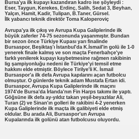
Bursa'ya ilk kupayı kazandıran kadro ise şöyleydi :
Eser, Taygun, Kerekes, Erdinç, Salih, Sedat 3, Beyhan,
Yalçın, Hamit, Kadir, Tulipan, B.Taner, Gürsel.
İlk yabancı teknik direktör Toma Kaloperoviç
Avrupa'ya ilk çıkış ve Avrupa Kupa Galiplerinde ilk
büyük zaferler 74-75 sezonunda yaşanmıştır. Bundan
bir sezon önce Türkiye Kupası yarı finalinde
Bursaspor, Beşiktaş'ı İstanbul'da K.İsmail'in golü ile 1-0
yenerek finale kalmış ve son maçta Fenerbahçe'ye
farklı yenilerek kupayı kaybetmesine rağmen rakibinin
lig şampiyonluğu nedeni ile Türkiye'yi temsil etme
hakkını elde etmiştir. Böylece Tirilye'li K. İsmail
Bursaspor'a ilk defa Avrupa kapılarını açan futbolcu
olmuştur. O günlerde teknik adam Mustafa Ertan idi.
Bursaspor, Avrupa Kupa Galiplerinde ilk maçını
1974'de Bursa'da İrlanda'nın Fin Harps takımı ile yaptı.
Göğsüne ilk defa ay-yıldız takan yeşil-beyazlılar Ali,
Turan (2) ve Sinan'ın golleri ile rakibini 4-2 yenerken
Kupa Galiplerinde ilk maçta ilk galibiyeti elde etmiş
oldular. Bu arada Ali, Bursaspor'un Avrupa
Kupalarında ilk golünü atan futbolcusu oluyordu.