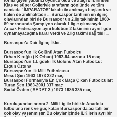
forma giyen yabancı oyuncu oldu ve attığı birbirinden
Klas ve süper Golleriyle taraftarın gönlünde ve tüm
camiada ' İMPARATOR' lakabı ile anılmaya başlandı ve
halen de anılmaktadır ... Bursaspor tarihinin en ilginç
olaylarından biri de Bursaspor un 2.lig takiminin 1988-
89 sezonunda Şampiyon olarak 1.lig e çıkmasıydı.
Ancak Federasyon ayni kulübün 2 takiminin ayni ligde
oynamayacağına karar verdi ve 2.lig takimi dağıtıldı ...
Bursaspor'a Dair İlginç İlkler:
Bursaspor'un İlk Golünü Atan Futbolcu
Orhan Kıroğlu ( K.Orhan) 1963-64 sezonu 15 maç
Bursaspor'un 1.Ligdeki İlk Golünü Atan Futbolcu:
Ergun Öztuna
Bursaspor'un ilk Milli Futbolcusu
Mesut Şen 1963-1973 222 maç
Bursaspor Formasıyla En Çok Maça Çıkan Futbolcular:
Turan Şen 1983-2001 337 maç
Sedat Özden ( SEDAT 3 ) 1973-1986 335 maç
Kuruluşundan sonra 2. Milli Lig ile birlikte Anadolu
futboluna renk ve güç katan Bursaspor'da acı tatlı bir
çok olay yaşanmıştır. Bu olaylar içinde İLK'lerin ayrı bir