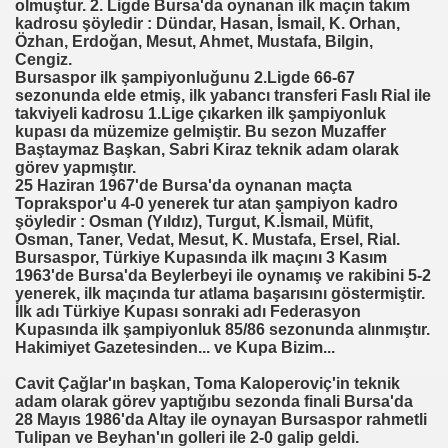
olmuştur. 2. Ligde Bursa'da oynanan ilk maçın takım
kadrosu şöyledir : Dündar, Hasan, İsmail, K. Orhan,
Özhan, Erdoğan, Mesut, Ahmet, Mustafa, Bilgin,
Cengiz.
Bursaspor ilk şampiyonluğunu 2.Ligde 66-67
sezonunda elde etmiş, ilk yabancı transferi Faslı Rial ile
takviyeli kadrosu 1.Lige çıkarken ilk şampiyonluk
kupası da müzemize gelmiştir. Bu sezon Muzaffer
Baştaymaz Başkan, Sabri Kiraz teknik adam olarak
görev yapmıştır.
25 Haziran 1967'de Bursa'da oynanan maçta
Toprakspor'u 4-0 yenerek tur atan şampiyon kadro
şöyledir : Osman (Yıldız), Turgut, K.İsmail, Müfit,
Osman, Taner, Vedat, Mesut, K. Mustafa, Ersel, Rial.
Bursaspor, Türkiye Kupasında ilk maçını 3 Kasım
1963'de Bursa'da Beylerbeyi ile oynamış ve rakibini 5-2
yenerek, ilk maçında tur atlama başarısını göstermiştir.
İlk adı Türkiye Kupası sonraki adı Federasyon
Kupasında ilk şampiyonluk 85/86 sezonunda alınmıştır.
Hakimiyet Gazetesinden... ve Kupa Bizim...
Cavit Çağlar'ın başkan, Toma Kaloperoviç'in teknik
adam olarak görev yaptığıbu sezonda finali Bursa'da
28 Mayıs 1986'da Altay ile oynayan Bursaspor rahmetli
Tulipan ve Beyhan'ın golleri ile 2-0 galip geldi.