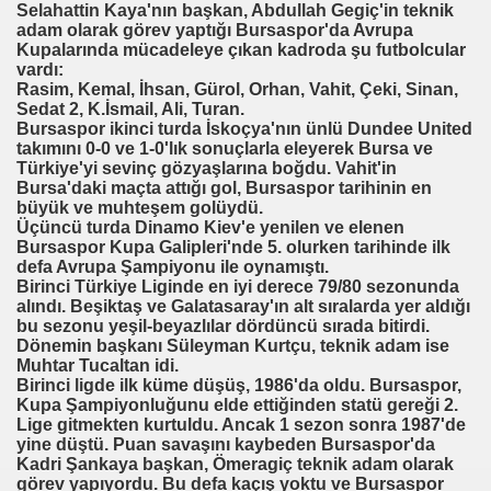
Selahattin Kaya'nın başkan, Abdullah Gegiç'in teknik
adam olarak görev yaptığı Bursaspor'da Avrupa
Kupalarında mücadeleye çıkan kadroda şu futbolcular
vardı:
Rasim, Kemal, İhsan, Gürol, Orhan, Vahit, Çeki, Sinan,
Sedat 2, K.İsmail, Ali, Turan.
Bursaspor ikinci turda İskoçya'nın ünlü Dundee United
takımını 0-0 ve 1-0'lık sonuçlarla eleyerek Bursa ve
Türkiye'yi sevinç gözyaşlarına boğdu. Vahit'in
Bursa'daki maçta attığı gol, Bursaspor tarihinin en
büyük ve muhteşem golüydü.
Üçüncü turda Dinamo Kiev'e yenilen ve elenen
Bursaspor Kupa Galipleri'nde 5. olurken tarihinde ilk
defa Avrupa Şampiyonu ile oynamıştı.
Birinci Türkiye Liginde en iyi derece 79/80 sezonunda
alındı. Beşiktaş ve Galatasaray'ın alt sıralarda yer aldığı
bu sezonu yeşil-beyazlılar dördüncü sırada bitirdi.
Dönemin başkanı Süleyman Kurtçu, teknik adam ise
Muhtar Tucaltan idi.
Birinci ligde ilk küme düşüş, 1986'da oldu. Bursaspor,
Kupa Şampiyonluğunu elde ettiğinden statü gereği 2.
Lige gitmekten kurtuldu. Ancak 1 sezon sonra 1987'de
yine düştü. Puan savaşını kaybeden Bursaspor'da
Kadri Şankaya başkan, Ömeragiç teknik adam olarak
görev yapıyordu. Bu defa kaçış yoktu ve Bursaspor