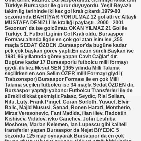
Türkiye Bursaspor ile gurur duyuyordu. Yeşil-Beyazlı
takim lig tarihinde iki kez gol kralı çıkardı.1979-80
sezonunda BAHTİYAR YORULMAZ 12 gol attı ve Altaylı
MUSTAFA DENİZLİ ile krallığı paylaştı . 2000 - 2001
Sezonun' da ise golcümüz OKAN YILMAZ 21 Gol ile
Türkiye 1. Futbol Liginin Gol Kralı oldu. Bursaspor
Forması altında ligde en çok gol atan isim ise ,355
maçla SEDAT ÖZDEN .Bursaspor'da bugüne kadar
pek çok başkan görev yaptı.En uzun süreli Başkan ise
1981-86 yıllarında görev yapan Cavit Cağlar' dır.
Bugüne kadar 17 Bursasporlu futbolcu milli formayı
giydi. ilk kez Mesut SEN 1965 yılında Milli Takıma
seçilirken en son Selim ÖZER milli Formayı giydi (
Trabzonspor) Bursaspor Forması ile en çok Milli
Takıma seçilen futbolcu ise 34 maçla Sedat ÖZDEN dir.
Bursaspor yaptığı yabancı Futbolcu Transferleri ile de
sürekli dikkat çekmiştir.Palasz, Seydic, Rial Sellam,
Nitu, Luty, Frank Pingel, Goran Sorloth, Yusuef, Elvir
Balic, Majid Mususi, Senad, Ronen Harazi, Montherio,
Mirza Veresonevic, Fani Madida, ilian iliev, Radostin
Kishisev, Vidalov, ivko Ganchev, John Leshiba
Moshoue, Marian Kelemen, Ian Lupescu gibi kaliteli
transferler yapan Bursaspor da Nejat BiYEDiC 5
sezonda 125 maç oynayarak Bursaspor da en çok