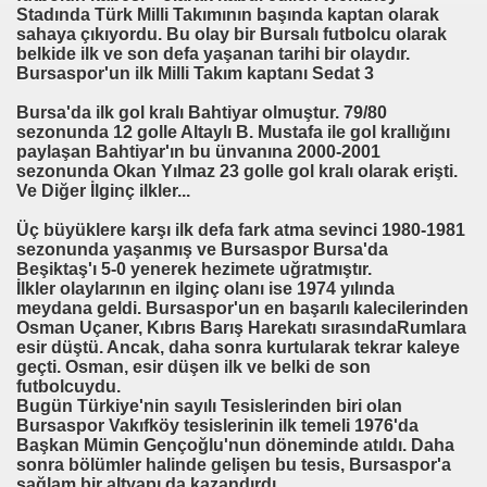
Stadında Türk Milli Takımının başında kaptan olarak
sahaya çıkıyordu. Bu olay bir Bursalı futbolcu olarak
belkide ilk ve son defa yaşanan tarihi bir olaydır.
Bursaspor'un ilk Milli Takım kaptanı Sedat 3
Bursa'da ilk gol kralı Bahtiyar olmuştur. 79/80
sezonunda 12 golle Altaylı B. Mustafa ile gol krallığını
paylaşan Bahtiyar'ın bu ünvanına 2000-2001
sezonunda Okan Yılmaz 23 golle gol kralı olarak erişti.
Ve Diğer İlginç ilkler...
Üç büyüklere karşı ilk defa fark atma sevinci 1980-1981
sezonunda yaşanmış ve Bursaspor Bursa'da
Beşiktaş'ı 5-0 yenerek hezimete uğratmıştır.
İlkler olaylarının en ilginç olanı ise 1974 yılında
meydana geldi. Bursaspor'un en başarılı kalecilerinden
Osman Uçaner, Kıbrıs Barış Harekatı sırasındaRumlara
esir düştü. Ancak, daha sonra kurtularak tekrar kaleye
geçti. Osman, esir düşen ilk ve belki de son
futbolcuydu.
Bugün Türkiye'nin sayılı Tesislerinden biri olan
Bursaspor Vakıfköy tesislerinin ilk temeli 1976'da
Başkan Mümin Gençoğlu'nun döneminde atıldı. Daha
sonra bölümler halinde gelişen bu tesis, Bursaspor'a
sağlam bir altyapı da kazandırdı.