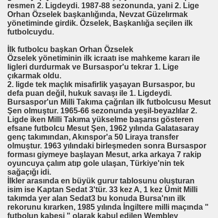
resmen 2. Ligdeydi. 1987-88 sezonunda, yani 2. Lige
Orhan Özselek başkanlığında, Nevzat Güzelırmak
yönetiminde girdik. Özselek, Başkanlığa seçilen ilk
futbolcuydu.
İlk futbolcu başkan Orhan Özselek
Özselek yönetiminin ilk icraatı ise mahkeme kararı ile
ligleri durdurmak ve Bursaspor'u tekrar 1. Lige
çıkarmak oldu.
2. ligde tek maçlık misafirlik yaşayan Bursaspor, bu
defa puan değil, hukuk savaşı ile 1. Ligdeydi.
Bursaspor'un Milli Takıma çağrılan ilk futbolcusu Mesut
Şen olmuştur. 1965-66 sezonunda yeşil-beyazlılar 2.
Ligde iken Milli Takıma yükselme başarısı gösteren
efsane futbolcu Mesut Şen, 1962 yılında Galatasaray
genç takımından, Akınspor'a 50 Liraya transfer
olmuştur. 1963 yılındaki birleşmeden sonra Bursaspor
forması giymeye başlayan Mesut, arka arkaya 7 rakip
oyuncuya çalım atıp gole ulaşan, Türkiye'nin tek
sağaçığı idi.
İlkler arasında en büyük gurur tablosunu oluşturan
isim ise Kaptan Sedat 3'tür. 33 kez A, 1 kez Ümit Milli
takımda yer alan Sedat3 bu konuda Bursa'nın ilk
rekorunu kırarken, 1985 yılında İngiltere milli maçında "
futbolun kabesi " olarak kabul edilen Wembley