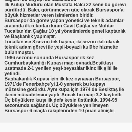
İlk Kulüp Müdürü olan Mustafa Balcı 22 sene bu görevi
sürdürdü. Balcı, görünmeyen güç olarak Bursaspor'a
büyük hizmetler veren isimlerden biridir.
Bursaspor'da görev yapan yönetici ve teknik adamlar
arasında ilk rekorları kıran Cavit Çağlar ve Muhtar
Tucaltan'dır. Çağlar 10 yıl yönetimlerde genel kaptanlık
ve Başkanlık yapmıştır.
Tucaltan ise 8 sezon tek başına, iki sezon ikili olarak
teknik adam görevi ile yeşil-beyazlı kulübe hizmette
bulunmuştur.
1986 sezonu sonunda Bursaspor ilk kez
Cumhurbaşkanlığı Kupası maçı oynadı.Beşiktaşı
uzatmada 2-1 yenilen yeşi-beyazlılar ikincilik şilti ile
yetindi.
Başbakanlık Kupası için ilk kez oynayan Bursaspor,
1971'de Fenerbahçe'yi 1-0 yenerek bu kupayı
müzesine götürdü. Aynı kupa için 1974'de Beşiktaş ile
ikinci mücadelesini yaptı. Ancak bu maçı 3-2 kaybetti.
Üç büyüklere karşı ilk defa kesin üstünlük, 1994-95
sezonunda sağlandı. Üç büyüklere yenilmeyen
Bursaspor 6 maçta rakiplerinden 10 puan almıştır.