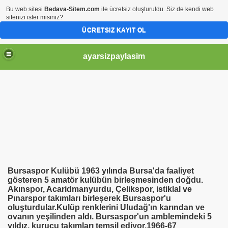
Bu web sitesi
Bedava-Sitem.com
ile ücretsiz oluşturuldu. Siz de kendi web
sitenizi ister misiniz?
ÜCRETSIZ KAYIT OL
ayarsizpaylasim
Bursaspor Kulübü 1963 yılında Bursa'da faaliyet
gösteren 5 amatör kulübün birleşmesinden doğdu.
Akınspor, Acaridmanyurdu, Çelikspor, istiklal ve
Pınarspor takımları birleşerek Bursaspor'u
oluşturdular.Kulüp renklerini Uludağ'ın karından ve
ovanın yeşilinden aldı. Bursaspor'un amblemindeki 5
yıldız, kurucu takımları temsil ediyor.1966-67